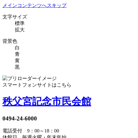
メインコンテンツへスキップ
文字サイズ
標準
拡大
背景色
白
青
黄
黒
スマートフォンサイトはこちら
秩父宮記念市民会館
0494-24-6000
電話受付 9：00～18：00
休館日 毎週火曜・年末年始