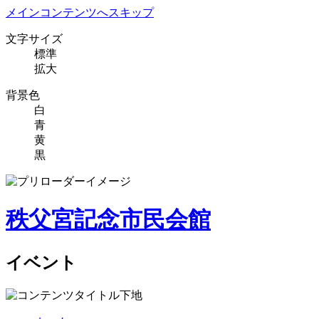
メインコンテンツへスキップ
文字サイズ
標準
拡大
背景色
白
青
黄
黒
秩父宮記念市民会館
イベント