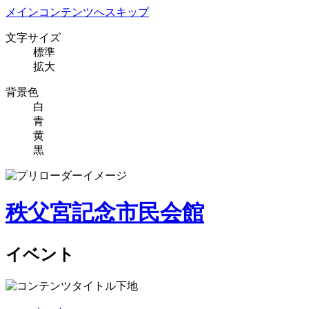
メインコンテンツへスキップ
文字サイズ
標準
拡大
背景色
白
青
黄
黒
秩父宮記念市民会館
イベント