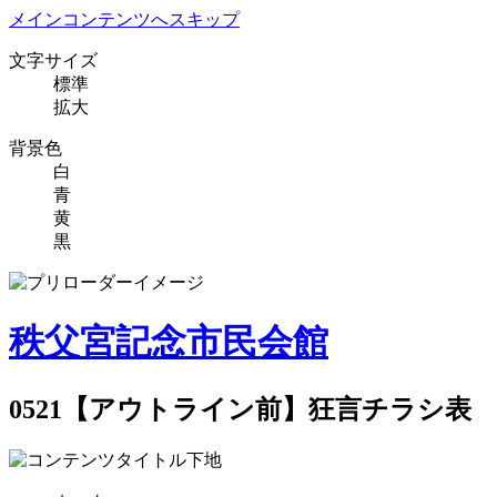
メインコンテンツへスキップ
文字サイズ
標準
拡大
背景色
白
青
黄
黒
秩父宮記念市民会館
0521【アウトライン前】狂言チラシ表