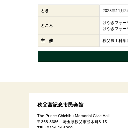
とき
2025年11月24
けやきフォー
ところ
けやきフォー
主 催
秩父農工科学
コ
ペ
ン
ー
テ
ジ
ン
の
ツ
先
本
頭
文
へ
秩父宮記念市民会館
の
戻
The Prince Chichibu Memorial Civic Hall
先
る
〒368-8686 埼玉県秩父市熊木町8-15
頭
TEL:
0494-24-6000