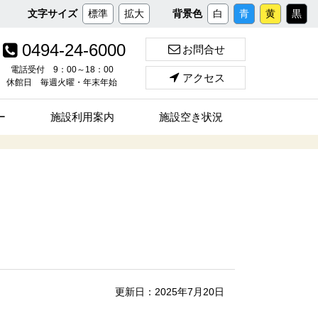
メ
文字サイズ
標準
拡大
背景色
白
青
黄
黒
イ
ン
0494-24-6000
お問合せ
コ
ン
電話受付 9：00～18：00
アクセス
休館日 毎週火曜・年末年始
テ
ン
ツ
ー
施設利用案内
施設空き状況
へ
ス
キ
ッ
プ
更新日：2025年7月20日