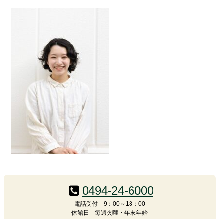
コ
ペ
ン
ー
テ
ジ
0494-24-6000
ン
の
電話受付 9：00～18：00
ツ
先
休館日 毎週火曜・年末年始
本
頭