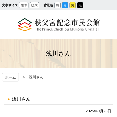
メ
文字サイズ
標準
拡大
背景色
白
青
黄
黒
イ
ン
コ
ン
テ
ン
ツ
へ
ス
秩父宮記念市民会館
キ
ッ
プ
浅川さん
浅川さん
ホーム
浅川さん
2025年9月25日