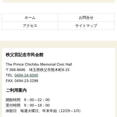
文
へ
の
戻
先
る
ホーム
お問合せ
頭
アクセス
サイトマップ
へ
戻
る
秩父宮記念市民会館
The Prince Chichibu Memorial Civic Hall
〒368-8686 埼玉県秩父市熊木町8-15
TEL:
0494-24-6000
FAX:
0494-23-2298
ご利用案内
開館時間 9：00～22：00
受付時間 9：00～18：00
休館日 毎週火曜日、年末年始（12/29～1/3）