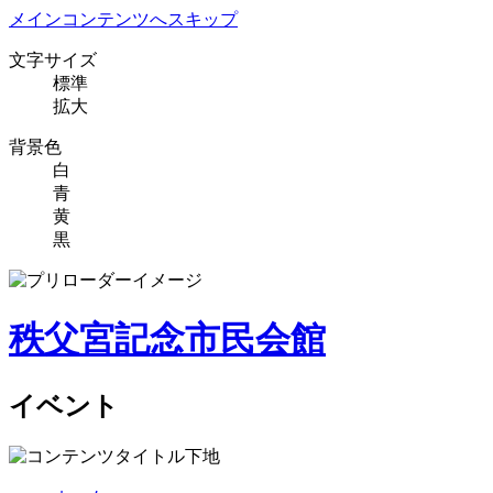
メインコンテンツへスキップ
文字サイズ
標準
拡大
背景色
白
青
黄
黒
秩父宮記念市民会館
イベント