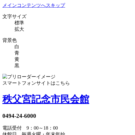
メインコンテンツへスキップ
文字サイズ
標準
拡大
背景色
白
青
黄
黒
スマートフォンサイトはこちら
秩父宮記念市民会館
0494-24-6000
電話受付 9：00～18：00
休館日 毎週火曜・年末年始