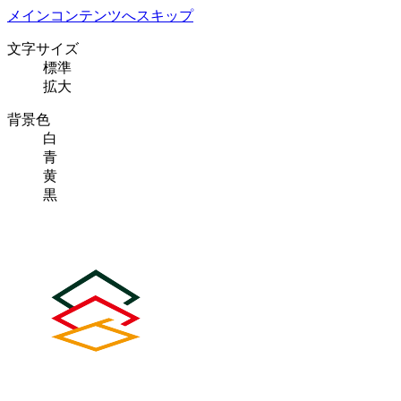
メインコンテンツへスキップ
文字サイズ
標準
拡大
背景色
白
青
黄
黒