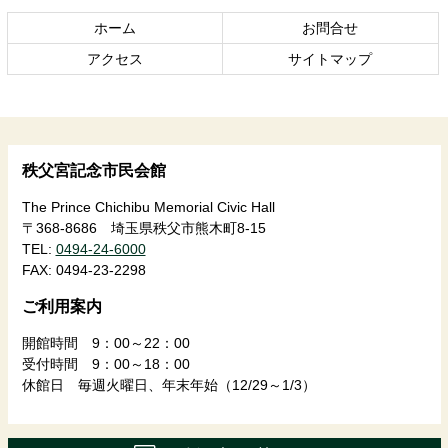
の
戻
ホーム
お問合せ
先
る
頭
アクセス
サイトマップ
へ
戻
る
秩父宮記念市民会館
The Prince Chichibu Memorial Civic Hall
〒368-8686 埼玉県秩父市熊木町8-15
TEL:
0494-24-6000
FAX:
0494-23-2298
ご利用案内
開館時間 9：00～22：00
受付時間 9：00～18：00
休館日 毎週火曜日、年末年始（12/29～1/3）