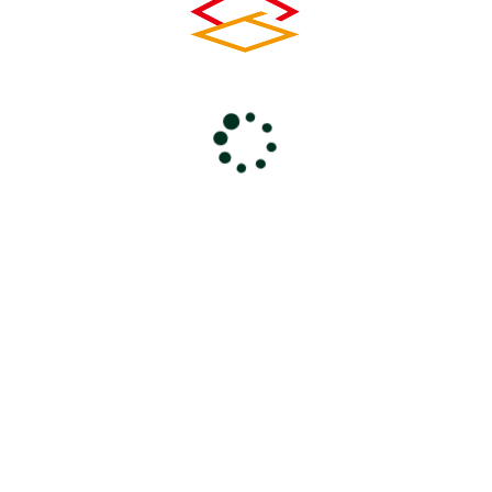
とき
2026年5月14日(木)
ところ
けやきフォーラム
主 催
埼玉県火薬類保安協会
前のページに戻る
コ
ペ
ン
ー
0494-24-6000
テ
ジ
ン
の
電話受付 9：00～18：00
休館日 毎週火曜・年末年始
ツ
先
本
頭
文
へ