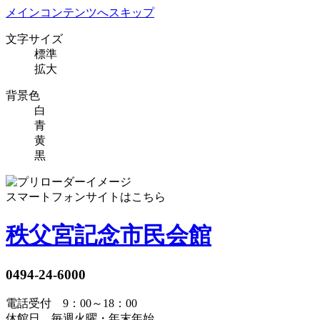
メインコンテンツへスキップ
文字サイズ
標準
拡大
背景色
白
青
黄
黒
スマートフォンサイトはこちら
秩父宮記念市民会館
0494-24-6000
電話受付 9：00～18：00
休館日 毎週火曜・年末年始