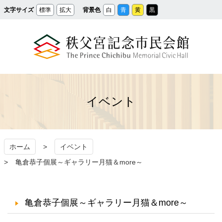
メ
文字サイズ
標準
拡大
背景色
白
青
黄
黒
イ
ン
コ
ン
テ
ン
ツ
へ
ス
秩父宮記念市民会館
キ
ッ
プ
イベント
ホーム
イベント
亀倉恭子個展～ギャラリー月猫＆more～
亀倉恭子個展～ギャラリー月猫＆more～