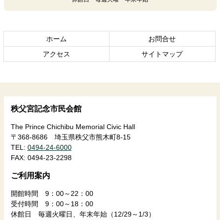
ツ
先
本
頭
文
へ
の
戻
ホーム
お問合せ
先
る
頭
アクセス
サイトマップ
へ
戻
る
秩父宮記念市民会館
The Prince Chichibu Memorial Civic Hall
〒368-8686 埼玉県秩父市熊木町8-15
TEL:
0494-24-6000
FAX:
0494-23-2298
ご利用案内
開館時間 9：00～22：00
受付時間 9：00～18：00
休館日 毎週火曜日、年末年始（12/29～1/3）