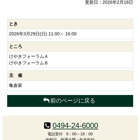
更新日：2026年2月18日
とき
2026年3月29日(日) 11:00～ 16:00
ところ
けやきフォーラムＡ
けやきフォーラムＢ
主 催
亀倉家
前のページに戻る
コ
ペ
ン
ー
0494-24-6000
テ
ジ
ン
の
電話受付 9：00～18：00
休館日 毎週火曜・年末年始