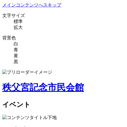
メインコンテンツへスキップ
文字サイズ
標準
拡大
背景色
白
青
黄
黒
秩父宮記念市民会館
イベント