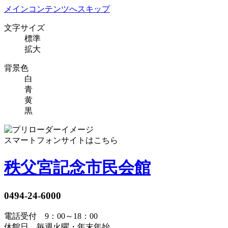
メインコンテンツへスキップ
文字サイズ
標準
拡大
背景色
白
青
黄
黒
スマートフォンサイトはこちら
秩父宮記念市民会館
0494-24-6000
電話受付 9：00～18：00
休館日 毎週火曜・年末年始