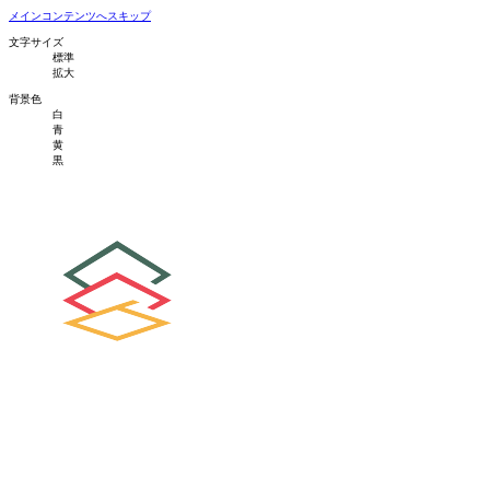
メインコンテンツへスキップ
文字サイズ
標準
拡大
背景色
白
青
黄
黒