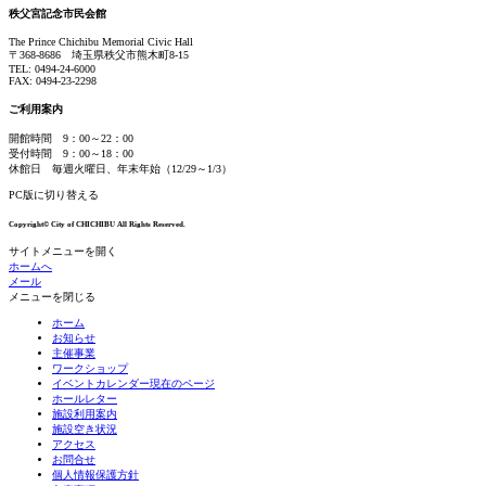
秩父宮記念市民会館
The Prince Chichibu Memorial Civic Hall
〒368-8686 埼玉県秩父市熊木町8-15
TEL:
0494-24-6000
FAX:
0494-23-2298
ご利用案内
開館時間 9：00～22：00
受付時間 9：00～18：00
休館日 毎週火曜日、年末年始（12/29～1/3）
PC版に切り替える
Copyright© City of CHICHIBU All Rights Reserved.
サイトメニューを開く
ホームへ
メール
メニューを閉じる
ホーム
お知らせ
主催事業
ワークショップ
イベントカレンダー
現在のページ
ホールレター
施設利用案内
施設空き状況
アクセス
お問合せ
個人情報保護方針