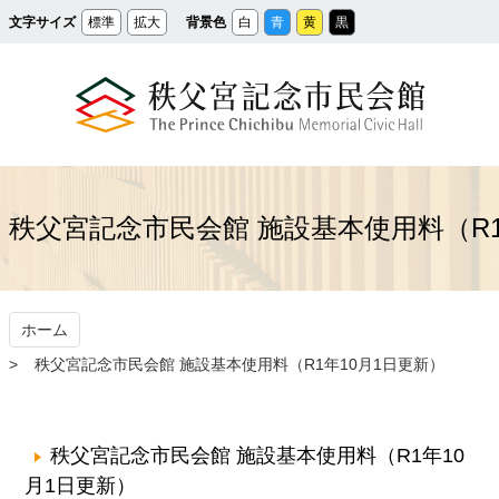
メ
文字サイズ
標準
拡大
背景色
白
青
黄
黒
イ
ン
コ
ン
テ
ン
ツ
へ
ス
秩父宮記念市民会館
キ
ッ
プ
秩父宮記念市民会館 施設基本使用料（R1
ホーム
秩父宮記念市民会館 施設基本使用料（R1年10月1日更新）
秩父宮記念市民会館 施設基本使用料（R1年10
月1日更新）