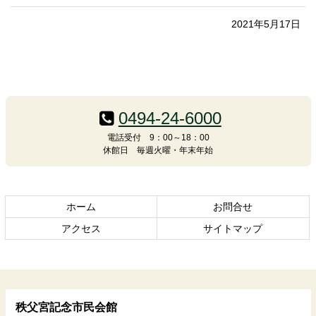
2021年5月17日
コ
ペ
ン
ー
テ
ジ
0494-24-6000
ン
の
電話受付 9：00～18：00
ツ
先
休館日 毎週火曜・年末年始
本
頭
文
へ
の
戻
先
る
ホーム
お問合せ
頭
アクセス
サイトマップ
へ
戻
る
秩父宮記念市民会館