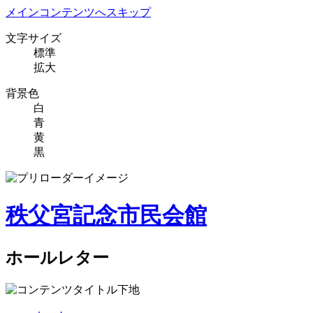
メインコンテンツへスキップ
文字サイズ
標準
拡大
背景色
白
青
黄
黒
秩父宮記念市民会館
ホールレター