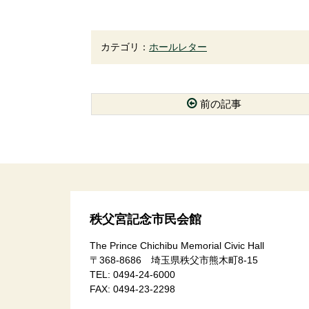
カテゴリ：
ホールレター
前の記事
コ
ペ
ン
ー
テ
ジ
ン
の
ツ
先
本
頭
文
へ
秩父宮記念市民会館
の
戻
先
る
The Prince Chichibu Memorial Civic Hall
頭
〒368-8686 埼玉県秩父市熊木町8-15
へ
TEL:
0494-24-6000
戻
FAX:
0494-23-2298
る