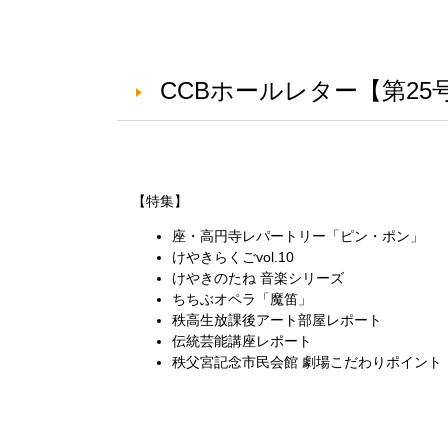
CCBホールレター【第25号 
【特集】
座・高円寺レパートリー「ピン・ポン」
けやきらくご
vol.10
けやきのたね 音楽シリーズ
ちちぶオペラ「魔笛」
秩高生放課後アート部屋レポート
伝統芸能講座レポート
秩父宮記念市民会館 劇場こだわりポイント