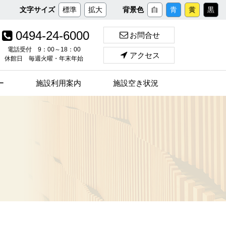
メ
文字サイズ
標準
拡大
背景色
白
青
黄
黒
イ
ン
0494-24-6000
お問合せ
コ
ン
電話受付 9：00～18：00
アクセス
休館日 毎週火曜・年末年始
テ
ン
ツ
ー
施設利用案内
施設空き状況
へ
ス
キ
ッ
プ