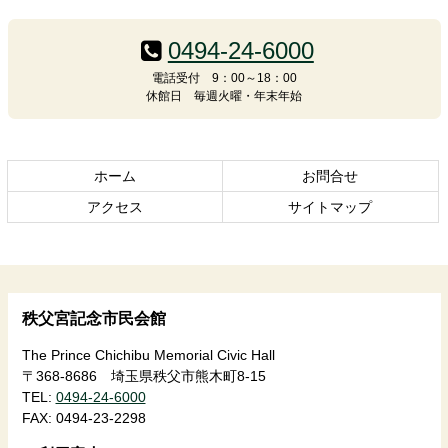
ン
ー
テ
ジ
0494-24-6000
ン
の
電話受付 9：00～18：00
ツ
先
休館日 毎週火曜・年末年始
本
頭
文
へ
の
戻
先
る
ホーム
お問合せ
頭
アクセス
サイトマップ
へ
戻
る
秩父宮記念市民会館
The Prince Chichibu Memorial Civic Hall
〒368-8686 埼玉県秩父市熊木町8-15
TEL:
0494-24-6000
FAX:
0494-23-2298