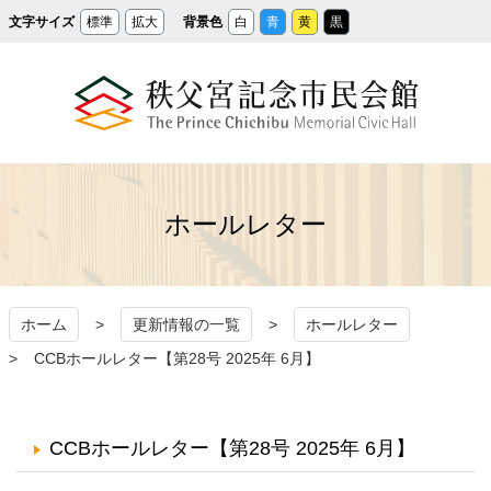
メ
文字サイズ
標準
拡大
背景色
白
青
黄
黒
イ
ン
コ
ン
テ
ン
ツ
へ
ス
秩父宮記念市民会館
キ
ッ
プ
ホールレター
ホーム
更新情報の一覧
ホールレター
CCBホールレター【第28号 2025年 6月】
CCBホールレター【第28号 2025年 6月】