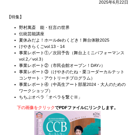
2025年6月22日
【特集】
野村萬斎 能・狂言の世界
伝統芸能講座
夏休みだよ！ホールdeわくどき！舞台体験2025
けやきらくごvol.13・14
事業レポート①／次回予告（舞台上ミニパフォーマンス
vol.2／vol.3）
事業レポート②（市民会館オープン！DAY♪）
事業レポート③（けやきのたね・栗コーダーカルテット
コンサート・アウトリーチプログラム）
事業レポート④（中高生アート部屋2024・大人のための
ワークショップ）
ちちぶオペラ「オペラを繋ぐⅢ」
下の画像をクリック
で
PDF
ファイルにリンクします。