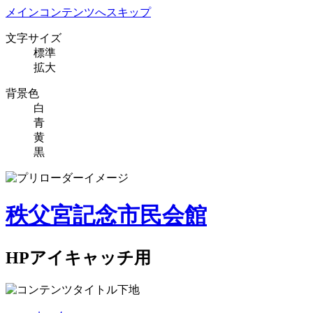
メインコンテンツへスキップ
文字サイズ
標準
拡大
背景色
白
青
黄
黒
秩父宮記念市民会館
HPアイキャッチ用