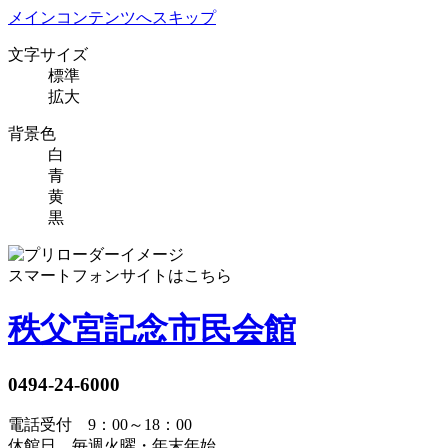
メインコンテンツへスキップ
文字サイズ
標準
拡大
背景色
白
青
黄
黒
スマートフォンサイトはこちら
秩父宮記念市民会館
0494-24-6000
電話受付 9：00～18：00
休館日 毎週火曜・年末年始