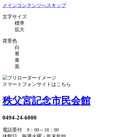
メインコンテンツへスキップ
文字サイズ
標準
拡大
背景色
白
青
黄
黒
スマートフォンサイトはこちら
秩父宮記念市民会館
0494-24-6000
電話受付 9：00～18：00
休館日 毎週火曜・年末年始