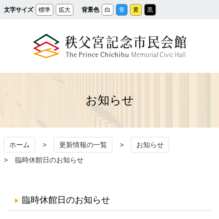
メ
文字サイズ
標準
拡大
背景色
白
青
黄
黒
イ
ン
コ
ン
テ
ン
ツ
へ
ス
秩父宮記念市民会館
キ
ッ
プ
お知らせ
ホーム
更新情報の一覧
お知らせ
臨時休館日のお知らせ
臨時休館日のお知らせ