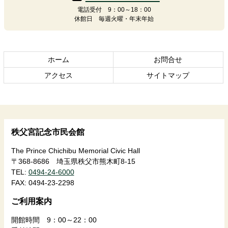
ン
の
電話受付 9：00～18：00
ツ
先
休館日 毎週火曜・年末年始
本
頭
文
へ
の
戻
先
る
ホーム
お問合せ
頭
アクセス
サイトマップ
へ
戻
る
秩父宮記念市民会館
The Prince Chichibu Memorial Civic Hall
〒368-8686 埼玉県秩父市熊木町8-15
TEL:
0494-24-6000
FAX:
0494-23-2298
ご利用案内
開館時間 9：00～22：00