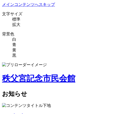
メインコンテンツへスキップ
文字サイズ
標準
拡大
背景色
白
青
黄
黒
秩父宮記念市民会館
お知らせ