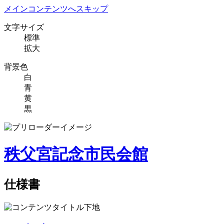
メインコンテンツへスキップ
文字サイズ
標準
拡大
背景色
白
青
黄
黒
秩父宮記念市民会館
仕様書