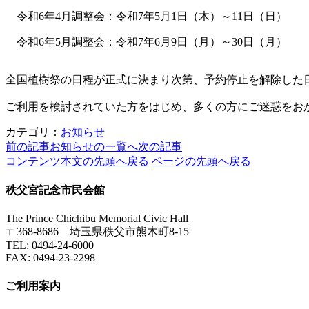
令和
6
年
4
月調整会：令和
7
年
5
月
1
日（木）～
11
日（日）
令和
6
年
5
月調整会：令和
7
年
6
月
9
日（月）～
30
日（月）
全国植樹祭の日程が正式に決まり次第、予約停止を解除した
ご利用を検討されていた方をはじめ、多くの方にご迷惑をお
カテゴリ：
お知らせ
前の記事
お知らせの一覧へ
次の記事
コンテンツ本文の先頭へ戻る
ページの先頭へ戻る
秩父宮記念市民会館
The Prince Chichibu Memorial Civic Hall
〒368-8686 埼玉県秩父市熊木町8-15
TEL:
0494-24-6000
FAX:
0494-23-2298
ご利用案内