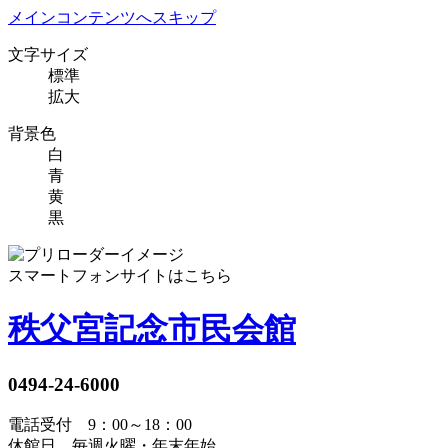
メインコンテンツへスキップ
文字サイズ
標準
拡大
背景色
白
青
黄
黒
スマートフォンサイトはこちら
秩父宮記念市民会館
0494-24-6000
電話受付 9：00～18：00
休館日 毎週火曜・年末年始