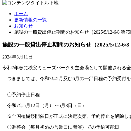
ホーム
更新情報の一覧
お知らせ
施設の一般貸出停止期間のお知らせ（2025/5/12-6/8 
施設の一般貸出停止期間のお知らせ（2025/5/12-6/
2024年3月11日
令和
7
年春に秩父ミューズパークを主会場として開催される全
つきましては、令和
7
年
5
月及び
6
月の一部日程の予約受付を
〇予約停止日程
令和
7
年
5
月
12
日（月）～
6
月
8
日（日）
※全国植樹祭開催日が正式に決定次第、予約停止を解除し
〇調整会（毎月初めの営業日に開催）での予約可能日