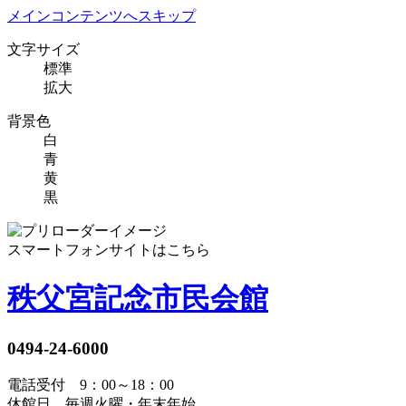
メインコンテンツへスキップ
文字サイズ
標準
拡大
背景色
白
青
黄
黒
スマートフォンサイトはこちら
秩父宮記念市民会館
0494-24-6000
電話受付 9：00～18：00
休館日 毎週火曜・年末年始