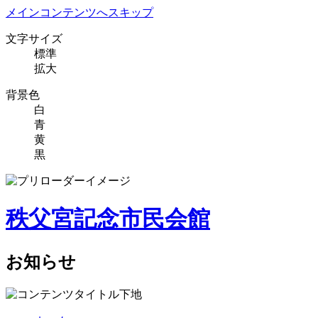
メインコンテンツへスキップ
文字サイズ
標準
拡大
背景色
白
青
黄
黒
秩父宮記念市民会館
お知らせ