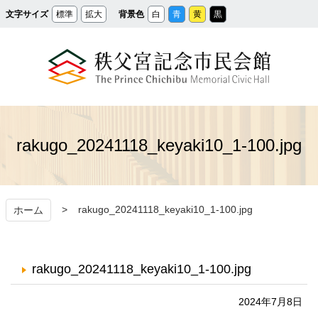
メ
文字サイズ
標準
拡大
背景色
白
青
黄
黒
イ
ン
コ
ン
テ
ン
ツ
へ
ス
秩父宮記念市民会館
キ
ッ
プ
rakugo_20241118_keyaki10_1-100.jpg
rakugo_20241118_keyaki10_1-100.jpg
ホーム
rakugo_20241118_keyaki10_1-100.jpg
2024年7月8日