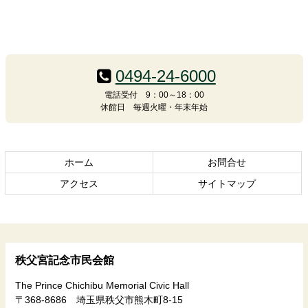
コ
ペ
ン
ー
テ
ジ
0494-24-6000
ン
の
電話受付 9：00～18：00
ツ
先
休館日 毎週火曜・年末年始
本
頭
文
へ
の
戻
先
る
ホーム
お問合せ
頭
アクセス
サイトマップ
へ
戻
る
秩父宮記念市民会館
The Prince Chichibu Memorial Civic Hall
〒368-8686 埼玉県秩父市熊木町8-15