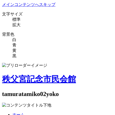
メインコンテンツへスキップ
文字サイズ
標準
拡大
背景色
白
青
黄
黒
秩父宮記念市民会館
tamuratamiko02yoko
ホーム