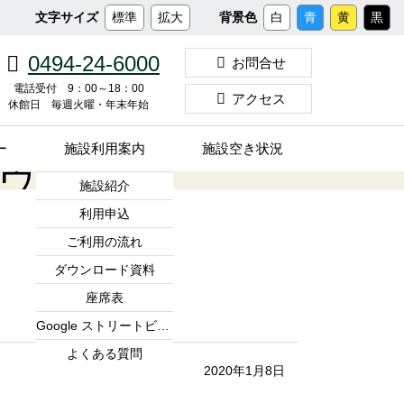
メ
文字サイズ
標準
拡大
背景色
白
青
黄
黒
イ
ン
0494-24-6000
お問合せ
コ
ン
電話受付 9：00～18：00
アクセス
休館日 毎週火曜・年末年始
テ
ン
ツ
ー
施設利用案内
施設空き状況
へ
シウラ
ス
施設紹介
キ
利用申込
ッ
プ
ご利用の流れ
ダウンロード資料
座席表
Google ストリートビュー
よくある質問
2020年1月8日