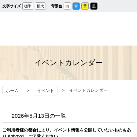
メ
文字サイズ
標準
拡大
背景色
白
青
黄
黒
イ
ン
コ
ン
テ
ン
ツ
へ
ス
秩父宮記念市民会館
キ
ッ
プ
イベントカレンダー
イベントカレンダー
ホーム
イベント
2026年5月13日の一覧
ご利用者様の都合により、イベント情報を公開していないものもあ
りますので、ご了承ください。