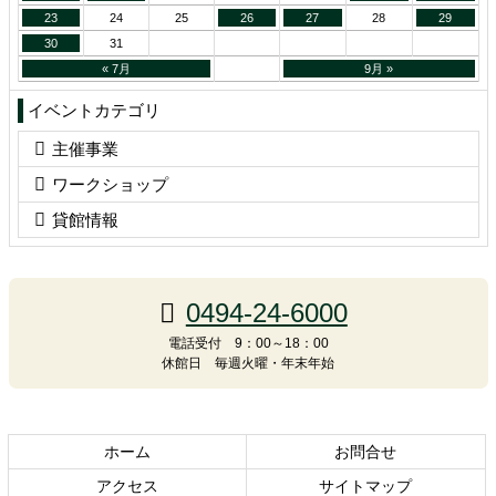
23
24
25
26
27
28
29
30
31
« 7月
9月 »
イベントカテゴリ
主催事業
ワークショップ
貸館情報
コ
ペ
ン
ー
テ
ジ
0494-24-6000
ン
の
電話受付 9：00～18：00
ツ
先
休館日 毎週火曜・年末年始
本
頭
文
へ
の
戻
先
る
ホーム
お問合せ
頭
アクセス
サイトマップ
へ