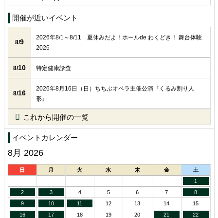
開催が近いイベント
2026年8/1～8/11 夏休みだよ！ホールde わくどき！ 舞台体験
9
8/
2026
10
8/
特定健康診査
2026年8月16日（日）ちちぶオペラ主催公演『くるみ割り人
16
8/
形』
これから開催の一覧
イベントカレンダー
8月 2026
日
月
火
水
木
金
土
1
2
3
4
5
6
7
8
9
10
11
12
13
14
15
16
17
18
19
20
21
22