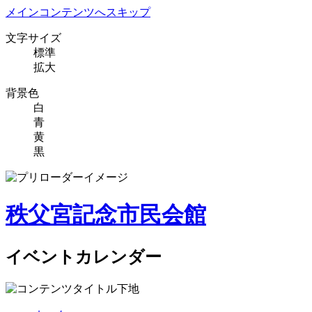
メインコンテンツへスキップ
文字サイズ
標準
拡大
背景色
白
青
黄
黒
秩父宮記念市民会館
イベントカレンダー